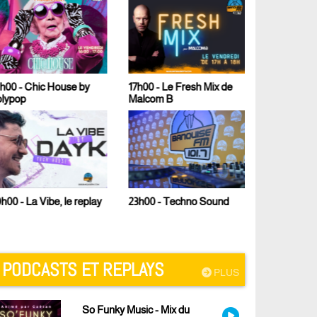
h00 - Chic House by
17h00 - Le Fresh Mix de
olypop
Malcom B
23h00 - Techno Sound
h00 - La Vibe, le replay
PODCASTS ET REPLAYS
PLUS
So Funky Music - Mix du