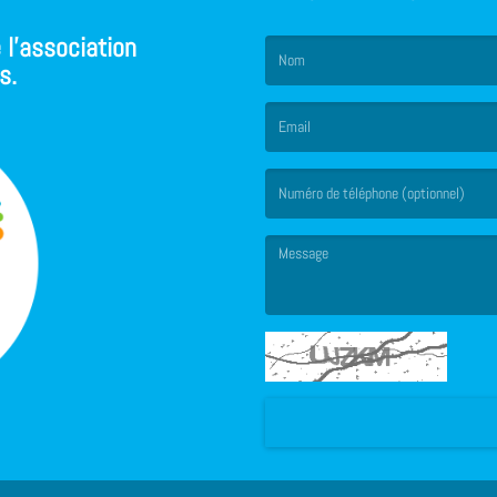
 l'association
s.
(Le nom est obligatoire. )
(L’email est obligatoire. )
(Le message est obligatoire. )