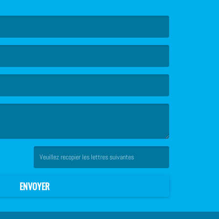
(Captcha invalide. )
ENVOYER