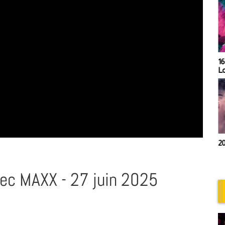
21h00- Trip Mix by Lolypop
16
L
20h00 - Retro session by
20
Chris Deflandres
vec MAXX - 27 juin 2025