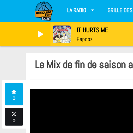
LA RADIO
GRILLE DE
IT HURTS ME
Papooz
Le Mix de fin de saison 
0
0