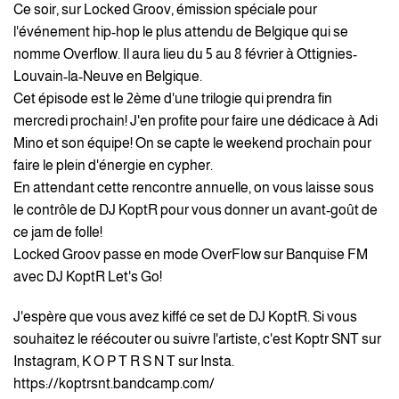
Ce soir, sur Locked Groov, émission spéciale pour
l'événement hip-hop le plus attendu de Belgique qui se
nomme Overflow. Il aura lieu du 5 au 8 février à Ottignies-
Louvain-la-Neuve en Belgique.
Cet épisode est le 2ème d'une trilogie qui prendra fin
mercredi prochain! J'en profite pour faire une dédicace à Adi
Mino et son équipe! On se capte le weekend prochain pour
faire le plein d'énergie en cypher.
En attendant cette rencontre annuelle, on vous laisse sous
le contrôle de DJ KoptR pour vous donner un avant-goût de
ce jam de folle!
Locked Groov passe en mode OverFlow sur Banquise FM
avec DJ KoptR Let's Go!
J'espère que vous avez kiffé ce set de DJ KoptR. Si vous
souhaitez le réécouter ou suivre l'artiste, c'est Koptr SNT sur
Instagram, K O P T R S N T sur Insta.
https://koptrsnt.bandcamp.com/