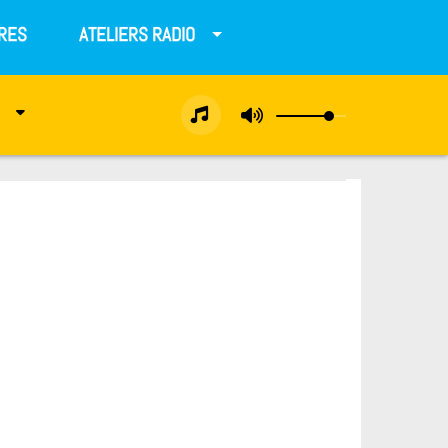
RES
ATELIERS RADIO