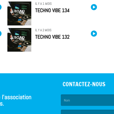
IL Y A 1 MOIS
TECHNO VIBE 134
IL Y A 2 MOIS
TECHNO VIBE 132
CONTACTEZ-NOUS
 l'association
s.
(Le nom est obligatoire. )