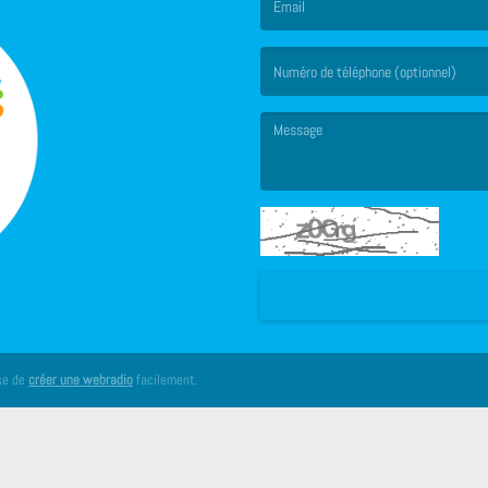
(L’email est obligatoire. )
(Le message est obligatoire. )
se de
créer une webradio
facilement.