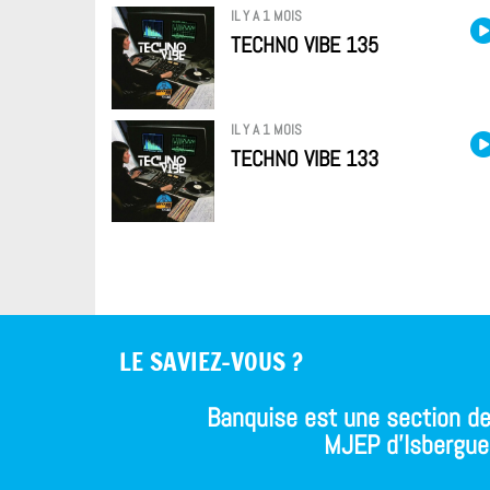
IL Y A 1 MOIS
TECHNO VIBE 135
IL Y A 1 MOIS
TECHNO VIBE 133
LE SAVIEZ-VOUS ?
Banquise est une section de
MJEP d'Isbergue