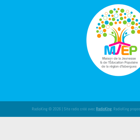
RadioKing © 2026 | Site radio créé avec
RadioKing
. RadioKing propo