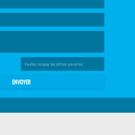
(Captcha invalide. )
ENVOYER