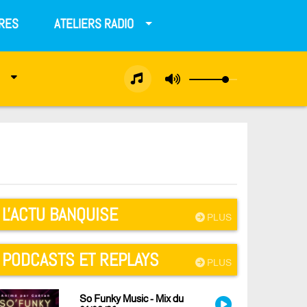
RES
ATELIERS RADIO
L'ACTU BANQUISE
PLUS
PODCASTS ET REPLAYS
PLUS
So Funky Music - Mix du